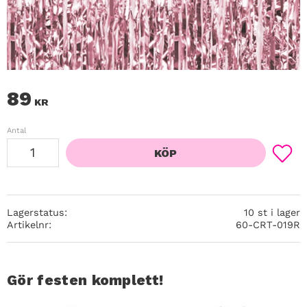
89
KR
Antal
KÖP
Lägg ti
Lagerstatus
10 st i lager
Artikelnr
60-CRT-019R
Gör festen komplett!