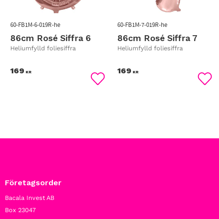
60-FB1M-6-019R-he
60-FB1M-7-019R-he
86cm Rosé Siffra 6
86cm Rosé Siffra 7
Heliumfylld foliesiffra
Heliumfylld foliesiffra
169
169
KR
KR
Lägg till i favoriter
Lägg
Företagsorder
Bacala Invest AB
Box 23047