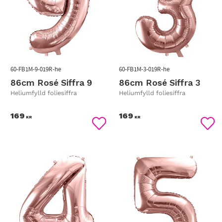
60-FB1M-9-019R-he
60-FB1M-3-019R-he
86cm Rosé Siffra 9
86cm Rosé Siffra 3
Heliumfylld foliesiffra
Heliumfylld foliesiffra
169
169
KR
KR
Lägg till i favoriter
Lägg