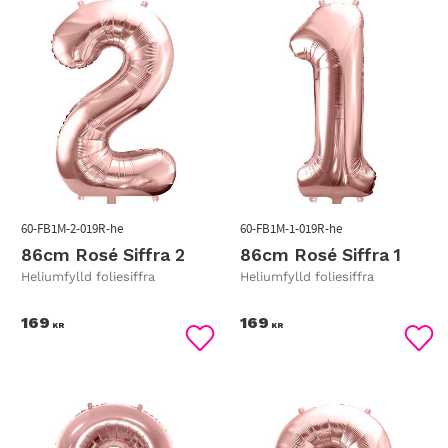
60-FB1M-2-019R-he
60-FB1M-1-019R-he
86cm Rosé Siffra 2
86cm Rosé Siffra 1
Heliumfylld foliesiffra
Heliumfylld foliesiffra
169
169
KR
KR
Lägg till i favoriter
Lägg