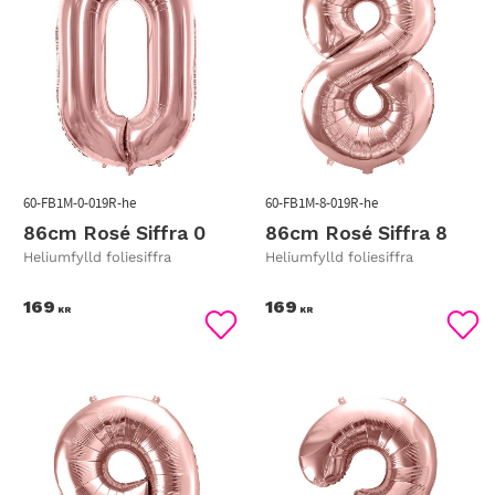
60-FB1M-0-019R-he
60-FB1M-8-019R-he
86cm Rosé Siffra 0
86cm Rosé Siffra 8
Heliumfylld foliesiffra
Heliumfylld foliesiffra
169
169
KR
KR
Lägg till i favoriter
Lägg