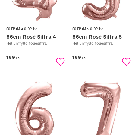
60-FB1M-4-019R-he
60-FB1M-5-019R-he
86cm Rosé Siffra 4
86cm Rosé Siffra 5
Heliumfylld foliesiffra
Heliumfylld foliesiffra
169
169
KR
KR
Lägg till i favoriter
Lägg