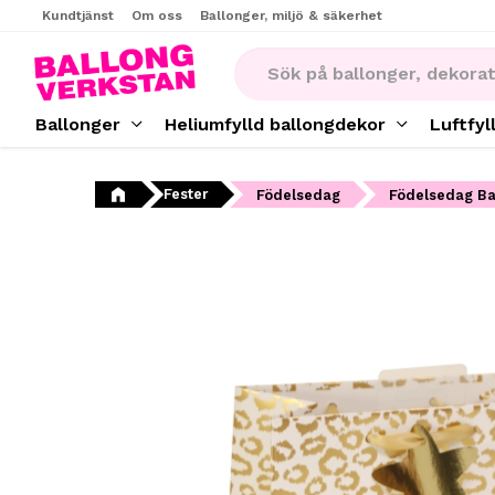
Kundtjänst
Om oss
Ballonger, miljö & säkerhet
Ballonger
Heliumfylld ballongdekor
Luftfyl
Fester
Födelsedag
Födelsedag Ba