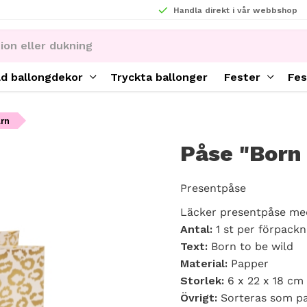
Handla direkt i vår webbshop
ld ballongdekor
Tryckta ballonger
Fester
Fes
rn
Påse "Born 
Presentpåse
Läcker presentpåse med 
Antal:
1 st per förpackn
Text:
Born to be wild
Material:
Papper
Storlek:
6 x 22 x 18 cm
Övrigt:
Sorteras som p