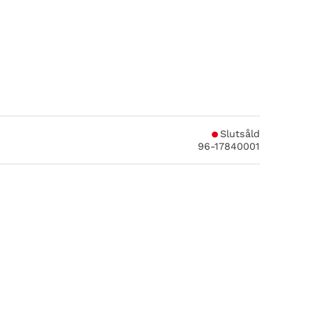
 i favoriter
Slutsåld
96-17840001