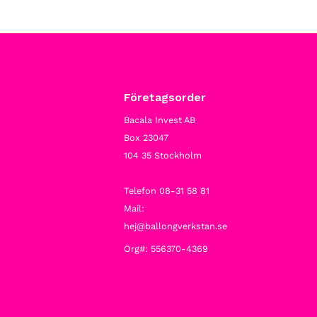
Företagsorder
Bacala Invest AB
Box 23047
104 35 Stockholm
Telefon 08-31 58 81
Mail:
hej@ballongverkstan.se
Org#: 556370-4369