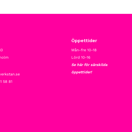
Öppettider
33
Mån-fre 10-18
kholm
Lörd 10-16
Se här för särskilda
öppettider!
verkstan.se
1 58 81