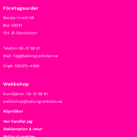
Företagsorder
Bacala Invest AB
Box 23047
104 35 Stockholm
Telefon 08-31 58 81
Mail: hej@ballongverkstan.se
Org#: 556370-4369
Webbshop
Kundtjänst: 08-31 58 81
webbshop@ballongverkstan.se
Köpvillkor
Hur handlar jag
Reklamation & retur
Policy & cookies