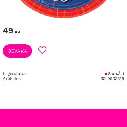
49
KR
BEVAKA
Lägg till i favoriter
Lagerstatus
Slutsåld
Artikelnr
30-9903818