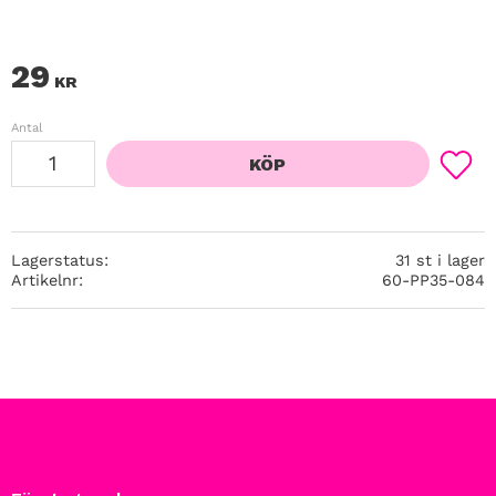
29
KR
Antal
KÖP
Lägg ti
Lagerstatus
31 st i lager
Artikelnr
60-PP35-084