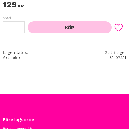
129
KR
Antal
KÖP
Lägg ti
Lagerstatus
2 st i lager
Artikelnr
51-97311
Företagsorder
Bacala Invest AB