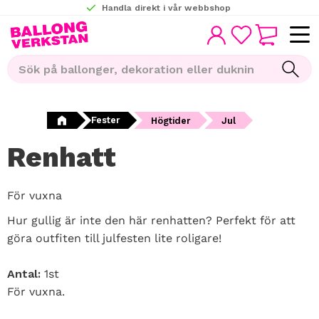
Handla direkt i vår webbshop
KUNDVAGN
Meny
FAVORITER
Fester
Högtider
Jul
Renhatt
För vuxna
Hur gullig är inte den här renhatten? Perfekt för att
göra outfiten till julfesten lite roligare!
Antal:
1st
För vuxna.