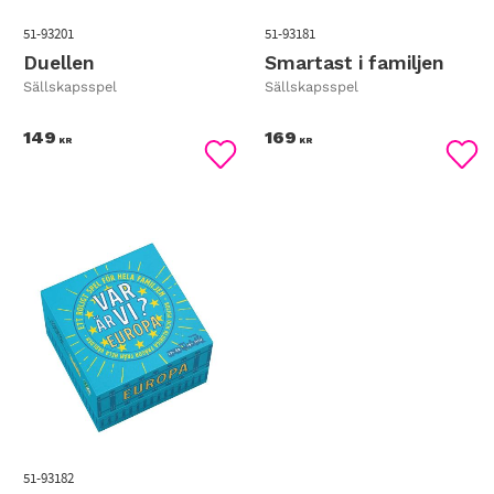
51-93201
51-93181
Duellen
Smartast i familjen
Sällskapsspel
Sällskapsspel
149
169
KR
KR
Lägg till i favoriter
Lägg
51-93182