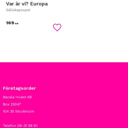
Var är vi? Europa
Sällskapsspel
169
KR
Lägg till i favoriter
Företagsorder
Bacala Invest AB
Box 23047
104 35 Stockholm
Telefon 08-31 58 81