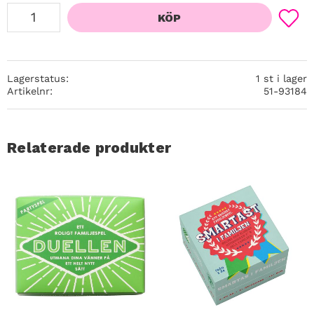
KÖP
Lägg ti
Lagerstatus
1 st i lager
Artikelnr
51-93184
Relaterade produkter