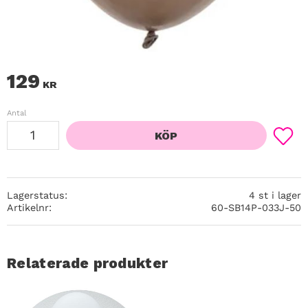
129
KR
Antal
KÖP
Lägg ti
Lagerstatus
4 st i lager
Artikelnr
60-SB14P-033J-50
Relaterade produkter