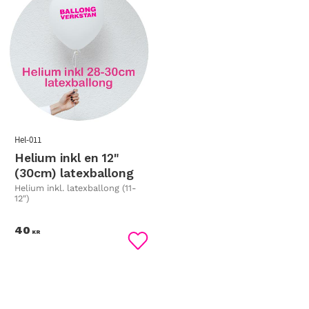
Hel-011
Helium inkl en 12"
(30cm) latexballong
Helium inkl. latexballong (11-
12")
40
KR
Lägg till i favoriter