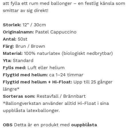
att fylla ett rum med ballonger – en festlig känsla som
smittar av sig direkt!
Storlek:
12” / 30cm
Originalnamn:
Pastel Cappuccino
Antal:
50st
Färg:
Brun / Brown
Material:
100% naturlatex (biologiskt nedbrytbar)
Yta:
Standard
Fylls med:
Luft eller helium
Flygtid med helium:
ca 1–24 timmar
Flygtid med helium + Hi-Float:
Upp till 25 gånger
längre*
Sorteras som:
Restavfall / Brännbart
*Ballongverkstan använder alltid Hi-Float i sina
uppblåsta latexballonger.
OBS
Detta är en produkt med
ouppblåsta