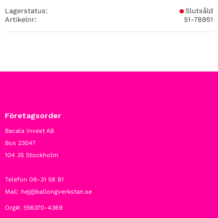
Lagerstatus
Slutsåld
Artikelnr
51-78951
Företagsorder
Bacala Invest AB
Box 23047
104 35 Stockholm
Telefon 08-31 58 81
Mail: hej@ballongverkstan.se
Org#: 556370-4369