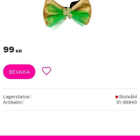
99
KR
BEVAKA
Lägg till i favoriter
Lagerstatus
Slutsåld
Artikelnr
51-95940