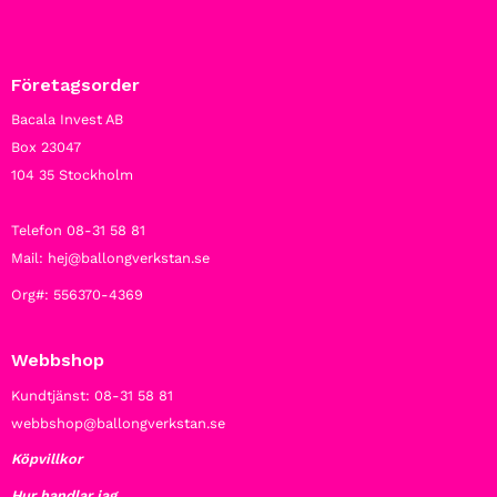
Företagsorder
Bacala Invest AB
Box 23047
104 35 Stockholm
Telefon 08-31 58 81
Mail: hej@ballongverkstan.se
Org#: 556370-4369
Webbshop
Kundtjänst: 08-31 58 81
webbshop@ballongverkstan.se
Köpvillkor
Hur handlar jag