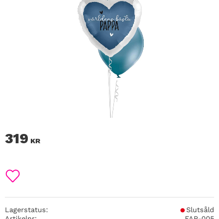
319
KR
Lägg till i favoriter
Lagerstatus
Slutsåld
Artikelnr
FAR-005