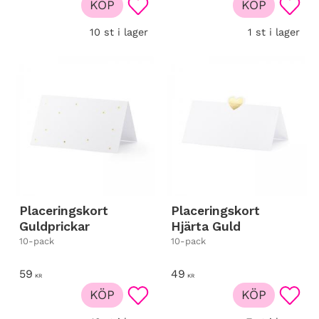
KÖP
KÖP
Lägg till i favoriter
Lägg t
10 st i lager
1 st i lager
Placeringskort
Placeringskort
Guldprickar
Hjärta Guld
10-pack
10-pack
59
49
KR
KR
KÖP
KÖP
Lägg till i favoriter
Lägg t