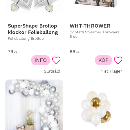
SuperShape Bröllop
WHT-THROWER
klockor Folieballong
Confetti Streamer Throwers
6 st
Folieballong Bröllop
79
99
KR
KR
INFO
KÖP
Lägg till i favoriter
Lägg t
Slutsåld
1 st i lager