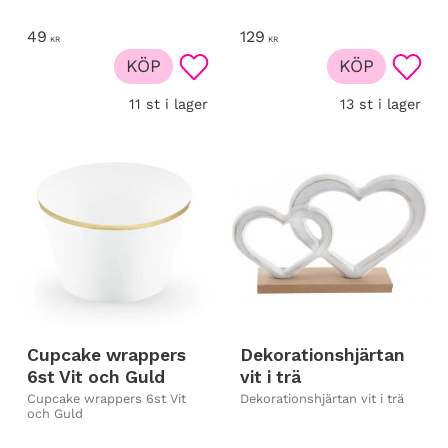
49
129
KR
KR
KÖP
KÖP
Lägg till i favoriter
Lägg t
11 st i lager
13 st i lager
Cupcake wrappers
Dekorationshjärtan
6st Vit och Guld
vit i trä
Cupcake wrappers 6st Vit
Dekorationshjärtan vit i trä
och Guld