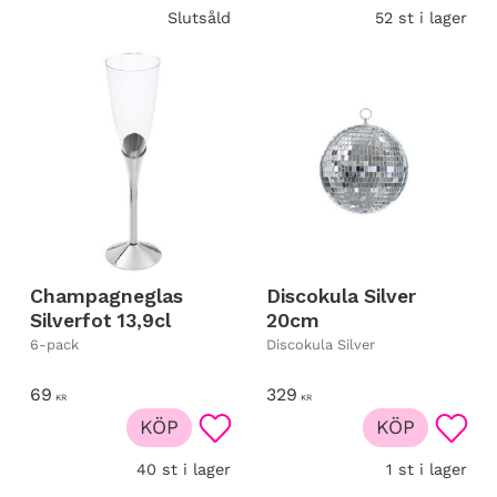
Slutsåld
52 st i lager
Champagneglas
Discokula Silver
Silverfot 13,9cl
20cm
6-pack
Discokula Silver
69
329
KR
KR
KÖP
KÖP
Lägg till i favoriter
Lägg t
40 st i lager
1 st i lager