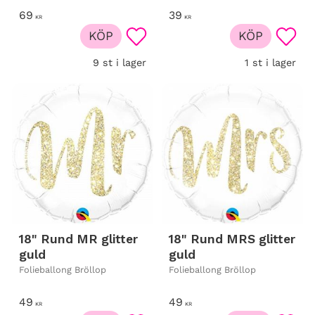
69
39
KR
KR
KÖP
KÖP
Lägg till i favoriter
Lägg t
9 st i lager
1 st i lager
18" Rund MR glitter
18" Rund MRS glitter
guld
guld
Folieballong Bröllop
Folieballong Bröllop
49
49
KR
KR