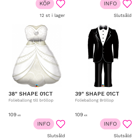
KÖP
INFO
Lägg till i favoriter
Lägg t
12 st i lager
Slutsåld
38" SHAPE 01CT
39" SHAPE 01CT
Folieballong till bröllop
Folieballong Bröllop
109
109
KR
KR
INFO
INFO
Lägg till i favoriter
Lägg t
Slutsåld
Slutsåld