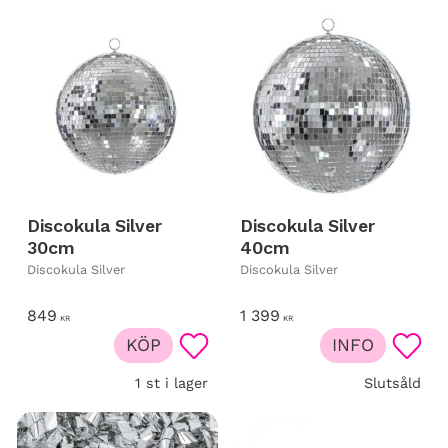
Discokula Silver
Discokula Silver
30cm
40cm
Discokula Silver
Discokula Silver
849
1 399
KR
KR
KÖP
INFO
Lägg till i favoriter
Lägg t
1 st i lager
Slutsåld