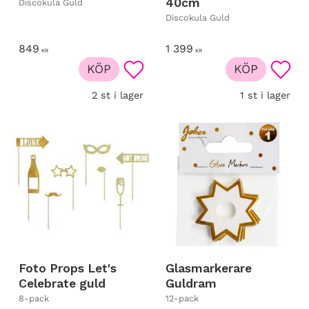
40cm
Discokula Guld
Discokula Guld
849
1 399
KR
KR
KÖP
KÖP
Lägg till i favoriter
Lägg t
2 st i lager
1 st i lager
Foto Props Let's
Glasmarkerare
Celebrate guld
Guldram
8-pack
12-pack