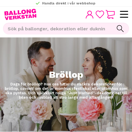
Handla direkt i vår webbshop
KUNDVAGN
Meny
FAVORITER
Bröllop
Dags för bröllop? Hos oss hittar du vackra dekorationer för
bröllop, oavsett om det är inomhus i festlokal eller utomhus som
ska pyntas. Och självklart roliga ”Just Married”-dekorationer till
bilen och rosblad att strö längs med altargången!