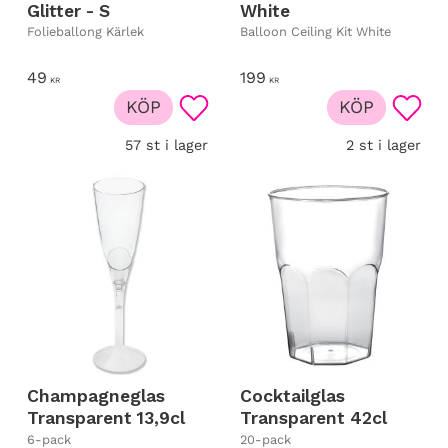
Glitter - S
White
Folieballong Kärlek
Balloon Ceiling Kit White
49
199
KR
KR
KÖP
KÖP
Lägg till i favoriter
Lägg t
57 st i lager
2 st i lager
Champagneglas
Cocktailglas
Transparent 13,9cl
Transparent 42cl
6-pack
20-pack