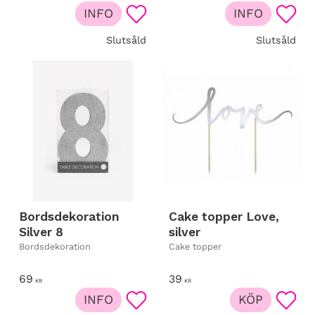
INFO
INFO
Lägg till i favoriter
Lägg t
Slutsåld
Slutsåld
Bordsdekoration
Cake topper Love,
Silver 8
silver
Bordsdekoration
Cake topper
69
39
KR
KR
INFO
KÖP
Lägg till i favoriter
Lägg t