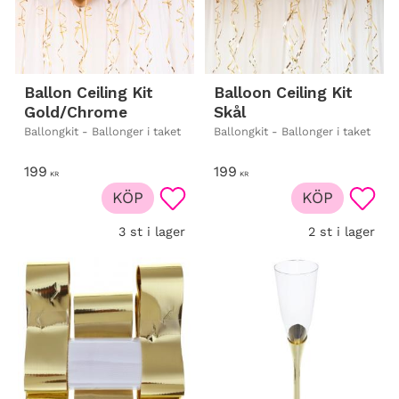
Ballon Ceiling Kit
Balloon Ceiling Kit
Gold/Chrome
Skål
Ballongkit - Ballonger i taket
Ballongkit - Ballonger i taket
199
199
KR
KR
KÖP
KÖP
Lägg till i favoriter
Lägg t
3 st i lager
2 st i lager