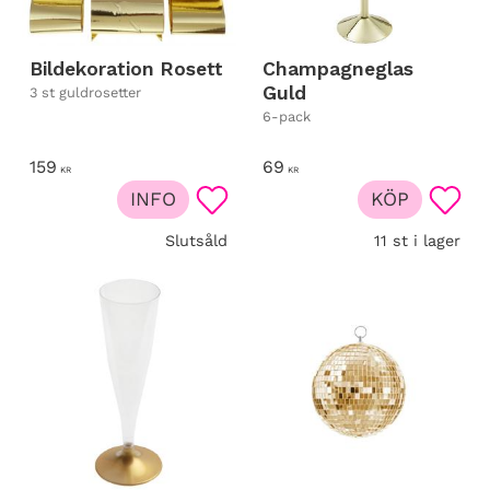
Bildekoration Rosett
Champagneglas
Guld
3 st guldrosetter
6-pack
159
69
KR
KR
INFO
KÖP
Lägg till i favoriter
Lägg t
Slutsåld
11 st i lager