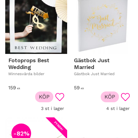
Fotoprops Best
Gästbok Just
Wedding
Married
Minnesvärda bilder
Gästbok Just Married
159
59
KR
KR
KÖP
KÖP
Lägg till i favoriter
Lägg t
3 st i lager
4 st i lager
FYNDA!
82
%