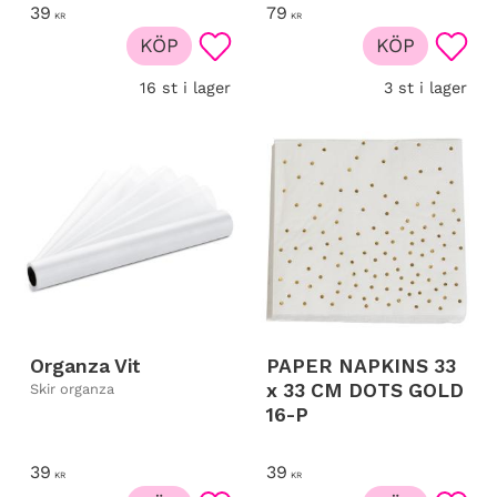
39
79
KR
KR
KÖP
KÖP
Lägg till i favoriter
Lägg t
16 st i lager
3 st i lager
Organza Vit
PAPER NAPKINS 33
x 33 CM DOTS GOLD
Skir organza
16-P
39
39
KR
KR