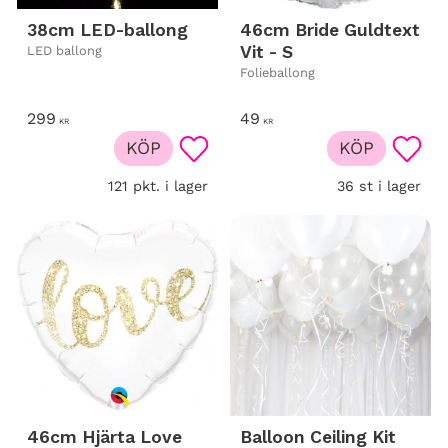
38cm LED-ballong
46cm Bride Guldtext
Vit - S
LED ballong
Folieballong
299
49
KR
KR
KÖP
KÖP
Lägg till i favoriter
Lägg t
121 pkt. i lager
36 st i lager
46cm Hjärta Love
Balloon Ceiling Kit