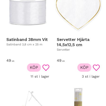
Satinband 38mm Vit
Servetter Hjärta
14,5x12,5 cm
Satinband 3,8 cm x 25 m
Servetter
49
49
KR
KR
KÖP
KÖP
Lägg till i favoriter
Lägg t
11 st i lager
3 st i lager