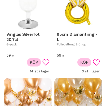
Vinglas Silverfot
95cm Diamantring -
20,7cl
L
6-pack
Folieballong Bröllop
59
59
KR
KR
KÖP
KÖP
Lägg till i favoriter
Lägg t
14 st i lager
3 st i lager