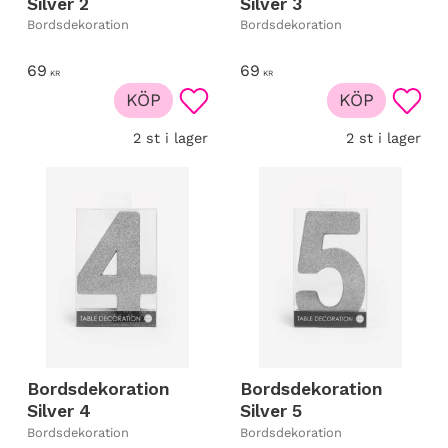
Silver 2
Silver 3
Bordsdekoration
Bordsdekoration
69
69
KR
KR
KÖP
KÖP
Lägg till i favoriter
Lägg t
2 st i lager
2 st i lager
Bordsdekoration
Bordsdekoration
Silver 4
Silver 5
Bordsdekoration
Bordsdekoration