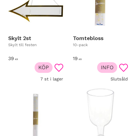
Skylt 2st
Tomtebloss
Skylt till festen
10-pack
39
19
KR
KR
KÖP
INFO
Lägg till i favoriter
Lägg t
7 st i lager
Slutsåld