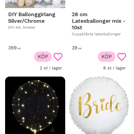
DIY Ballonggirlang
28 cm
Silver/Chrome
Latexballonger mix -
10st
DIY-Kit, 5meter
Ouppblåsta latexballonger
399
39
KR
KR
KÖP
KÖP
Lägg till i favoriter
Lägg t
2 st i lager
8 st i lager