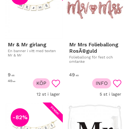
Mr & Mr girlang
Mr Mrs Folieballong
RosÃ©guld
En banner i vitt med texten
Mr & Mr
Folieballong för fest och
omtanke
9
49
KR
KR
49
KR
KÖP
INFO
Lägg till i favoriter
Lägg t
12 st i lager
5 st i lager
FYNDA!
82
%