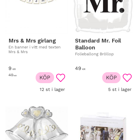
Mrs & Mrs girlang
Standard Mr. Foil
Balloon
En banner i vitt med texten
Mrs & Mrs
Folieballong Bröllop
9
49
KR
KR
49
KR
KÖP
KÖP
Lägg till i favoriter
Lägg t
12 st i lager
5 st i lager