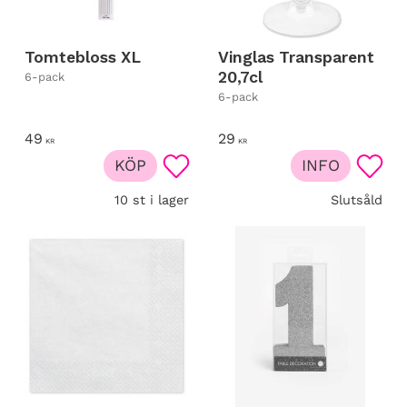
Tomtebloss XL
Vinglas Transparent
20,7cl
6-pack
6-pack
49
29
KR
KR
KÖP
INFO
Lägg till i favoriter
Lägg t
10 st i lager
Slutsåld