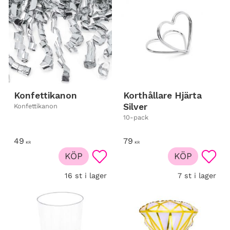
Konfettikanon
Korthållare Hjärta
Silver
Konfettikanon
10-pack
49
79
KR
KR
KÖP
KÖP
Lägg till i favoriter
Lägg t
16 st i lager
7 st i lager