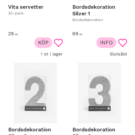
Vita servetter
Bordsdekoration
Silver 1
20-pack
Bordsdekoration
29
69
KR
KR
KÖP
INFO
Lägg till i favoriter
Lägg t
1 st i lager
Slutsåld
Bordsdekoration
Bordsdekoration