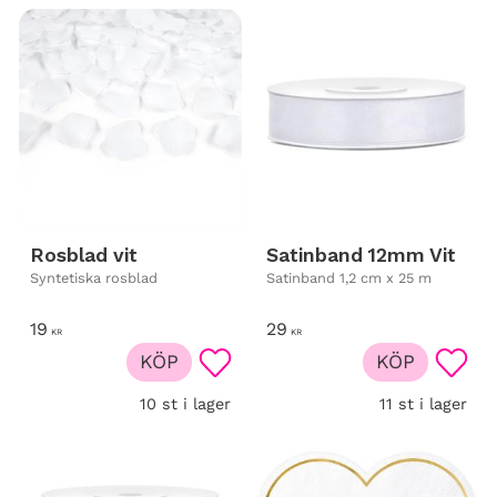
Rosblad vit
Satinband 12mm Vit
Syntetiska rosblad
Satinband 1,2 cm x 25 m
19
29
KR
KR
KÖP
KÖP
Lägg till i favoriter
Lägg t
10 st i lager
11 st i lager