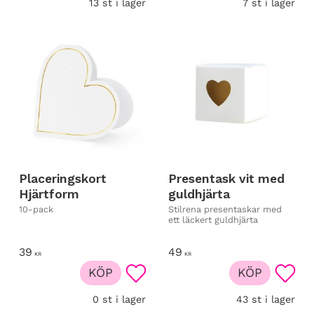
13 st i lager
7 st i lager
Placeringskort
Presentask vit med
Hjärtform
guldhjärta
10-pack
Stilrena presentaskar med
ett läckert guldhjärta
39
49
KR
KR
KÖP
KÖP
Lägg till i favoriter
Lägg t
0 st i lager
43 st i lager