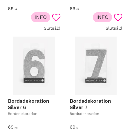
69
69
KR
KR
INFO
INFO
Lägg till i favoriter
Lägg t
Slutsåld
Slutsåld
Bordsdekoration
Bordsdekoration
Silver 6
Silver 7
Bordsdekoration
Bordsdekoration
69
69
KR
KR