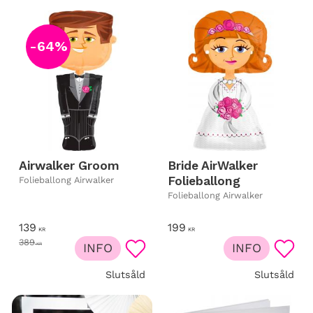
64
%
Airwalker Groom
Bride AirWalker
Folieballong
Folieballong Airwalker
Folieballong Airwalker
139
199
KR
KR
389
KR
INFO
INFO
Lägg till i favoriter
Lägg t
Slutsåld
Slutsåld