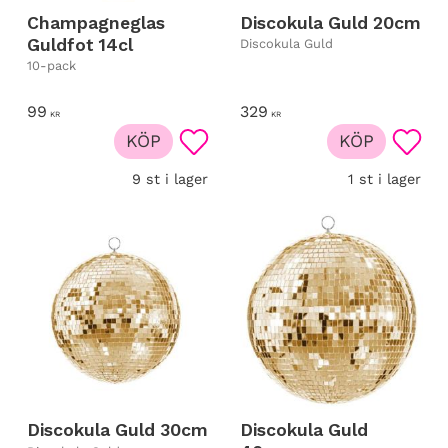
Champagneglas
Discokula Guld 20cm
Guldfot 14cl
Discokula Guld
10-pack
99
329
KR
KR
KÖP
KÖP
Lägg till i favoriter
Lägg t
9 st i lager
1 st i lager
Discokula Guld 30cm
Discokula Guld