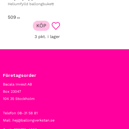
Heliumfylld ballongbukett
509
KR
KÖP
Lägg till i favoriter
3 pkt. i lager
Företagsorder
Bacala Invest AB
Box 23047
104 35 Stockholm
Telefon 08-31 58 81
Mail: hej@ballongverkstan.se