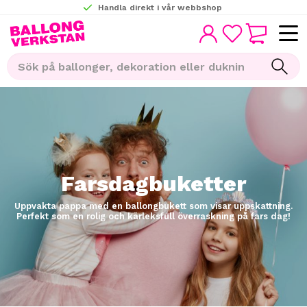
Handla direkt i vår webbshop
KUNDVAGN
Meny
FAVORITER
Farsdagbuketter
Uppvakta pappa med en ballongbukett som visar uppskattning.
Perfekt som en rolig och kärleksfull överraskning på fars dag!