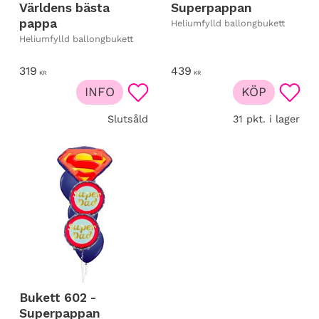
Världens bästa
Superpappan
pappa
Heliumfylld ballongbukett
Heliumfylld ballongbukett
319
439
KR
KR
INFO
KÖP
Lägg till i favoriter
Lägg t
Slutsåld
31 pkt. i lager
Bukett 602 -
Superpappan