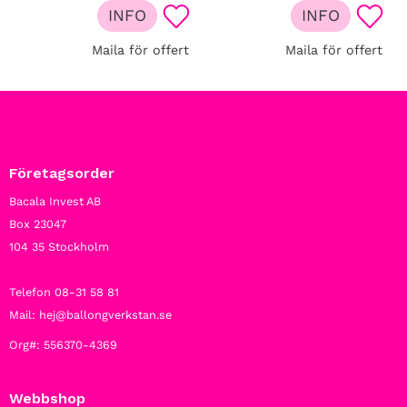
INFO
INFO
Lägg till i favoriter
Lägg t
Maila för offert
Maila för offert
Företagsorder
Bacala Invest AB
Box 23047
104 35 Stockholm
Telefon 08-31 58 81
Mail: hej@ballongverkstan.se
Org#: 556370-4369
Webbshop