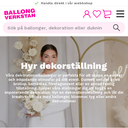
Handla direkt i vår webbshop
KUNDVAGN
Meny
FAVORITER
Hyr dekorställning
Våra dekorationsställningar är perfekta för att skapa en vacker
och inbjudande atmosfär på ditt event. Oavsett om det är ett
bröllop, barnkalas, företagsevent eller en annan festlig
tillställning, hjälper våra ställningar dig att bygga en
imponerande dekoration. Hyr en dekorationsställning och låt din
kreativitet flöda med ballonger, blommor, tyg eller andra
dekorationer.