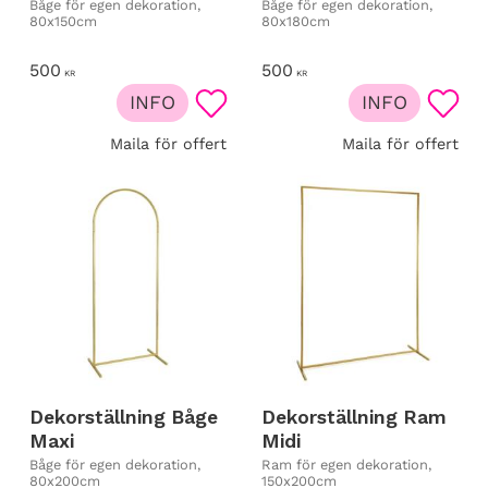
Båge för egen dekoration,
Båge för egen dekoration,
80x150cm
80x180cm
500
500
KR
KR
INFO
INFO
Lägg till i favoriter
Lägg t
Maila för offert
Maila för offert
Dekorställning Båge
Dekorställning Ram
Maxi
Midi
Båge för egen dekoration,
Ram för egen dekoration,
80x200cm
150x200cm