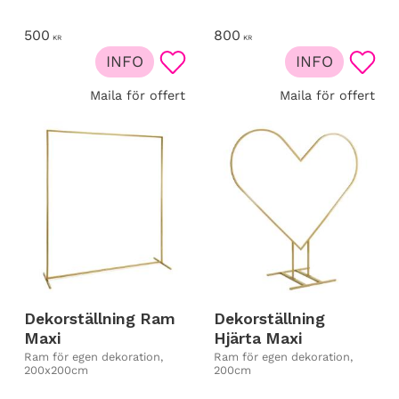
500
800
KR
KR
INFO
INFO
Lägg till i favoriter
Lägg t
Maila för offert
Maila för offert
Dekorställning Ram
Dekorställning
Maxi
Hjärta Maxi
Ram för egen dekoration,
Ram för egen dekoration,
200x200cm
200cm