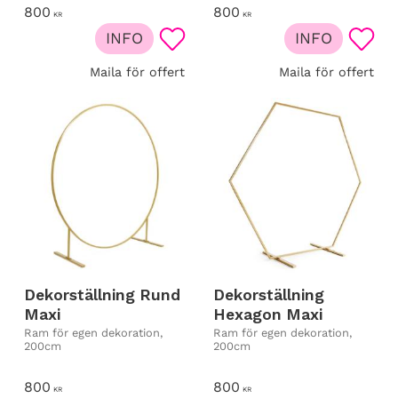
800
800
KR
KR
INFO
INFO
Lägg till i favoriter
Lägg t
Maila för offert
Maila för offert
Dekorställning Rund
Dekorställning
Maxi
Hexagon Maxi
Ram för egen dekoration,
Ram för egen dekoration,
200cm
200cm
800
800
KR
KR