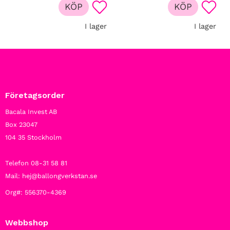
KÖP
KÖP
Lägg till i favoriter
Lägg t
I lager
I lager
Företagsorder
Bacala Invest AB
Box 23047
104 35 Stockholm
Telefon 08-31 58 81
Mail: hej@ballongverkstan.se
Org#: 556370-4369
Webbshop