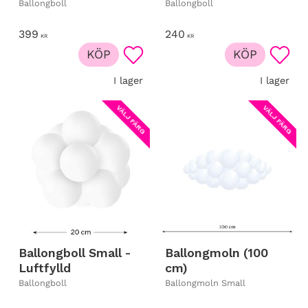
Ballongboll
Ballongboll
399
240
KR
KR
KÖP
KÖP
Lägg till i favoriter
Lägg t
I lager
I lager
VÄLJ FÄRG
VÄLJ FÄRG
Ballongboll Small -
Ballongmoln (100
Luftfylld
cm)
Ballongboll
Ballongmoln Small