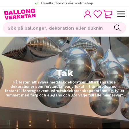
Handla direkt i vår webbshop
KUNDVAGN
Meny
FAVORITER
Tak
Få festen att sväva med takdekoration! Hitta hängande
dekorationer som förvandlar varje lokal – från bröllop och
fester till företagsevent. Våra takdekorer skapar stämning, fyller
rummet med färg och elegans och gör varje tillfälle minnesvärt.