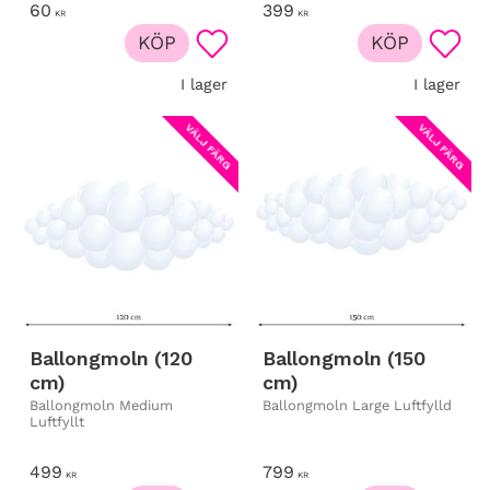
60
399
KR
KR
KÖP
KÖP
Lägg till i favoriter
Lägg t
I lager
I lager
VÄLJ FÄRG
VÄLJ FÄRG
Ballongmoln (120
Ballongmoln (150
cm)
cm)
Ballongmoln Medium
Ballongmoln Large Luftfylld
Luftfyllt
499
799
KR
KR