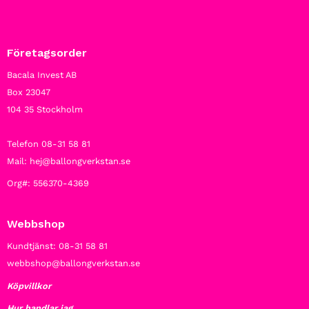
Företagsorder
Bacala Invest AB
Box 23047
104 35 Stockholm
Telefon 08-31 58 81
Mail: hej@ballongverkstan.se
Org#: 556370-4369
Webbshop
Kundtjänst: 08-31 58 81
webbshop@ballongverkstan.se
Köpvillkor
Hur handlar jag