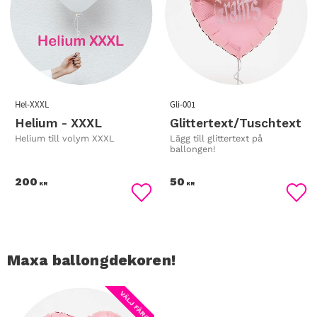
Hel-XXXL
Gli-001
Helium - XXXL
Glittertext/Tuschtext
Helium till volym XXXL
Lägg till glittertext på
ballongen!
200
50
KR
KR
Lägg till i favoriter
Lägg
Maxa ballongdekoren!
VÄLJ FÄRG