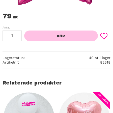
79
KR
Antal
KÖP
Lägg ti
Lagerstatus
40 st i lager
Artikelnr
82618
Relaterade produkter
VÄLJ FÄRG