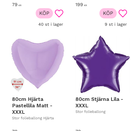
79
199
KR
KR
KÖP
KÖP
Lägg till i favoriter
Lägg
40 st i lager
9 st i lager
80cm Hjärta
80cm Stjärna Lila -
Pastellila Matt -
XXXL
XXXL
Stor folieballong
Stor folieballong Hjärta