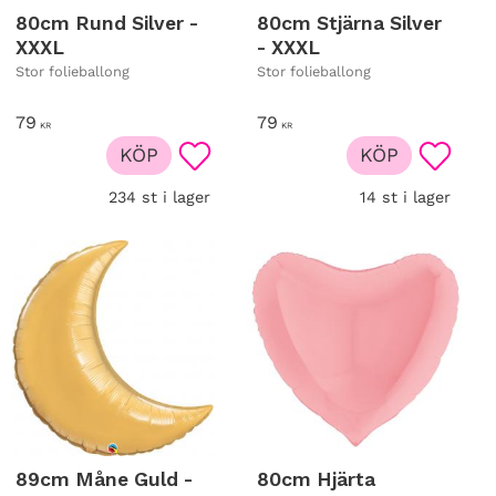
80cm Rund Silver -
80cm Stjärna Silver
XXXL
- XXXL
Stor folieballong
Stor folieballong
79
79
KR
KR
KÖP
KÖP
ill i favoriter
Lägg till i favoriter
Lägg til
234 st i lager
14 st i lager
89cm Måne Guld -
80cm Hjärta