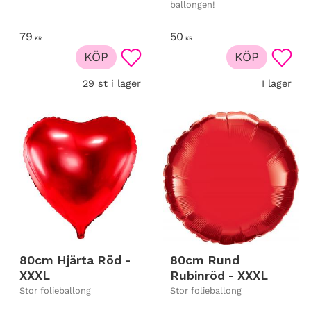
ballongen!
79
50
KR
KR
KÖP
KÖP
 till i favoriter
Lägg till i favoriter
Lägg t
29 st i lager
I lager
80cm Hjärta Röd -
80cm Rund
XXXL
Rubinröd - XXXL
Stor folieballong
Stor folieballong