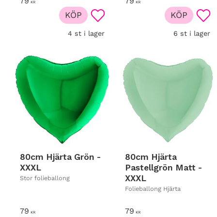
79
79
KR
KR
KÖP
KÖP
Lägg till i favoriter
Lägg
4 st i lager
6 st i lager
80cm Hjärta Grön -
80cm Hjärta
XXXL
Pastellgrön Matt -
XXXL
Stor folieballong
Folieballong Hjärta
79
79
KR
KR