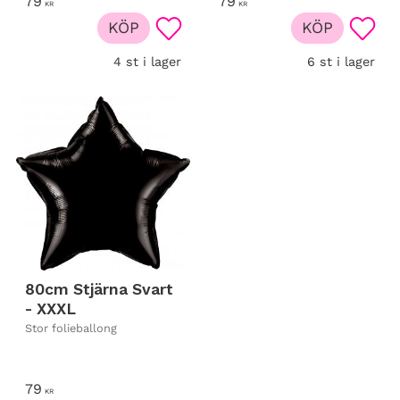
79
79
KR
KR
KÖP
KÖP
 till i favoriter
Lägg till i favoriter
Lägg t
4 st i lager
6 st i lager
80cm Stjärna Svart
- XXXL
Stor folieballong
79
KR