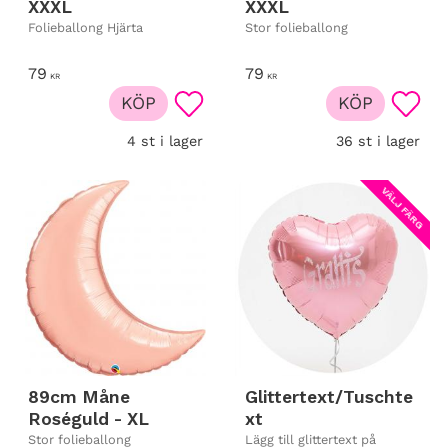
XXXL
XXXL
Folieballong Hjärta
Stor folieballong
79
79
KR
KR
KÖP
KÖP
 till i favoriter
Lägg till i favoriter
Lägg t
4 st i lager
36 st i lager
VÄLJ FÄRG
89cm Måne
Glittertext/Tuschte
Roséguld - XL
xt
Stor folieballong
Lägg till glittertext på