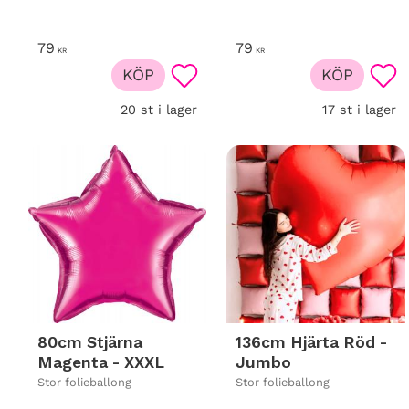
79
79
KR
KR
KÖP
KÖP
Lägg till i favoriter
Lägg
20 st i lager
17 st i lager
80cm Stjärna
136cm Hjärta Röd -
Magenta - XXXL
Jumbo
Stor folieballong
Stor folieballong