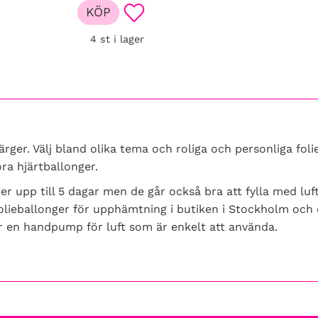
KÖP
 till i favoriter
Lägg till i favoriter
4 st i lager
färger. Välj bland olika tema och roliga och personliga foli
ora hjärtballonger.
er upp till 5 dagar men de går också bra att fylla med lu
folieballonger för upphämtning i butiken i Stockholm och 
r en handpump för luft som är enkelt att använda.