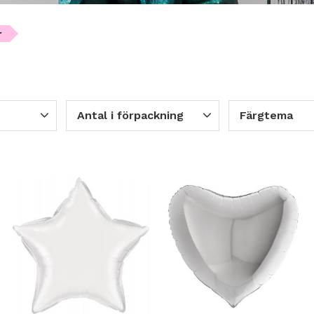
r
Antal i förpackning
Färgtema
2
1 st per förpackning
14
Enfärgad
9
6
a
8