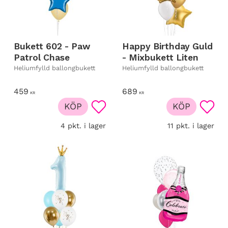
Bukett 602 - Paw
Happy Birthday Guld
Patrol Chase
- Mixbukett Liten
Heliumfylld ballongbukett
Heliumfylld ballongbukett
459
689
KR
KR
KÖP
KÖP
Lägg till i favoriter
Lägg t
4 pkt. i lager
11 pkt. i lager