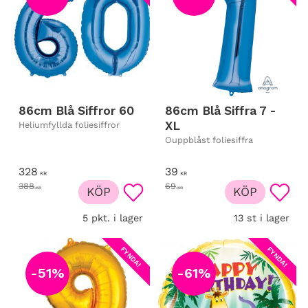
86cm Blå Siffror 60
86cm Blå Siffra 7 -
XL
Heliumfyllda foliesiffror
Ouppblåst foliesiffra
328
39
KR
KR
388
69
KR
KÖP
KR
KÖP
Lägg till i favoriter
Lägg t
5 pkt. i lager
13 st i lager
FYNDA!
FYNDA!
51
%
61
%