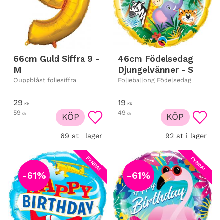
66cm Guld Siffra 9 -
46cm Födelsedag
M
Djungelvänner - S
Ouppblåst foliesiffra
Folieballong Födelsedag
29
19
KR
KR
59
49
KR
KÖP
KR
KÖP
Lägg till i favoriter
Lägg t
69 st i lager
92 st i lager
FYNDA!
FYNDA!
61
%
61
%