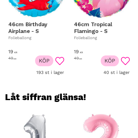
46cm Birthday
46cm Tropical
Airplane - S
Flamingo - S
Folieballong
Folieballong
19
19
KR
KR
49
49
KR
KÖP
KR
KÖP
Lägg till i favoriter
Lägg t
193 st i lager
40 st i lager
Låt siffran glänsa!