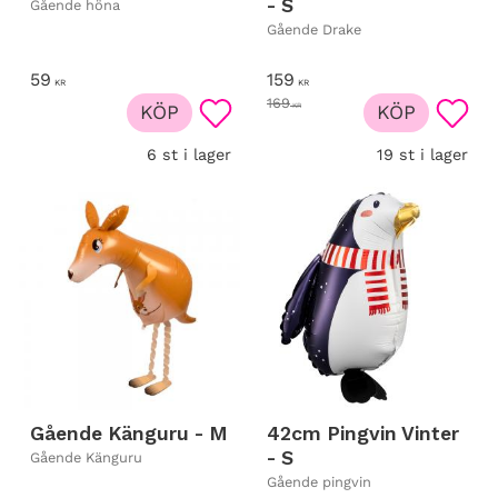
- S
Gående höna
Gående Drake
59
159
KR
KR
169
KÖP
KR
KÖP
Lägg till i favoriter
Lägg t
6 st i lager
19 st i lager
Gående Känguru - M
42cm Pingvin Vinter
- S
Gående Känguru
Gående pingvin