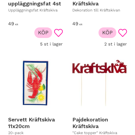
uppläggningsfat 4st
Kräftskiva
Uppläggningsfat Kräftskiva
Dekoration till Kräftskivan
49
49
KR
KR
KÖP
KÖP
Lägg till i favoriter
Lägg t
5 st i lager
2 st i lager
Servett Kräftskiva
Pajdekoration
11x20cm
Kräftskiva
20-pack
"Cake topper" Kräftskiva