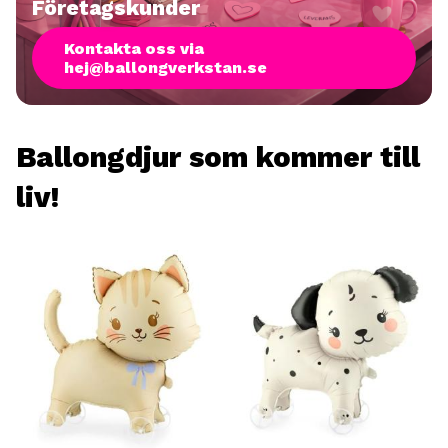
Företagskunder
Kontakta oss via
hej@ballongverkstan.se
Ballongdjur som kommer till
liv!