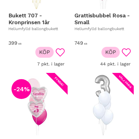
Bukett 707 -
Grattisbubbel Rosa -
Kronprinsen 1år
Small
Heliumfylld ballongbukett
Heliumfylld ballongbukett
399
749
KR
KR
KÖP
KÖP
Lägg till i favoriter
Lägg t
7 pkt. i lager
44 pkt. i lager
VÄLJ FÄRG
FYNDA!
24
%