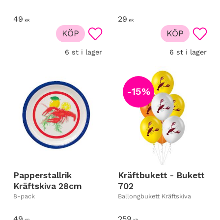
49
29
KR
KR
KÖP
KÖP
Lägg till i favoriter
Lägg t
6 st i lager
6 st i lager
15
%
Papperstallrik
Kräftbukett - Bukett
Kräftskiva 28cm
702
8-pack
Ballongbukett Kräftskiva
49
259