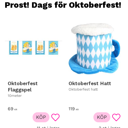
Prost! Dags för Oktoberfest!
Oktoberfest
Oktoberfest Hatt
Flaggspel
Oktoberfest hatt
10meter
69
119
KR
KR
KÖP
KÖP
Lägg till i favoriter
Lägg t
11 st i lager
2 st i lager