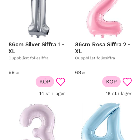
86cm Silver Siffra 1 -
86cm Rosa Siffra 2 -
XL
XL
Ouppblåst foliesiffra
Ouppblåst foliesiffra
69
69
KR
KR
KÖP
KÖP
Lägg till i favoriter
Lägg t
14 st i lager
19 st i lager