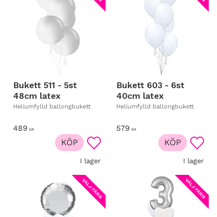
Bukett 511 - 5st
Bukett 603 - 6st
48cm latex
40cm latex
Heliumfylld ballongbukett
Heliumfylld ballongbukett
489
579
KR
KR
KÖP
KÖP
Lägg till i favoriter
Lägg t
I lager
I lager
VÄLJ FÄRG
VÄLJ FÄRG