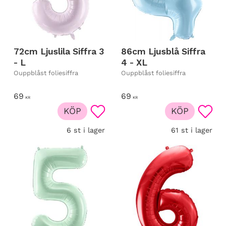
72cm Ljuslila Siffra 3
86cm Ljusblå Siffra
- L
4 - XL
Ouppblåst foliesiffra
Ouppblåst foliesiffra
69
69
KR
KR
KÖP
KÖP
Lägg till i favoriter
Lägg t
6 st i lager
61 st i lager