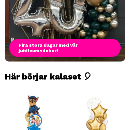
Fira stora dagar med vår
jubileumsdekor!
Här börjar kalaset 🎈