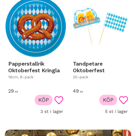
Papperstallrik
Tandpetare
Oktoberfest Kringla
Oktoberfest
18cm, 8-pack
20-pack
29
49
KR
KR
KÖP
KÖP
Lägg till i favoriter
Lägg t
3 st i lager
5 st i lager