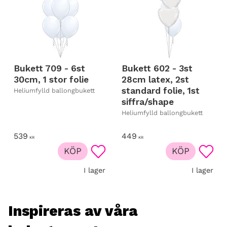
Bukett 709 - 6st
Bukett 602 - 3st
30cm, 1 stor folie
28cm latex, 2st
standard folie, 1st
Heliumfylld ballongbukett
siffra/shape
Heliumfylld ballongbukett
539
449
KR
KR
KÖP
KÖP
Lägg till i favoriter
Lägg t
I lager
I lager
Inspireras av våra