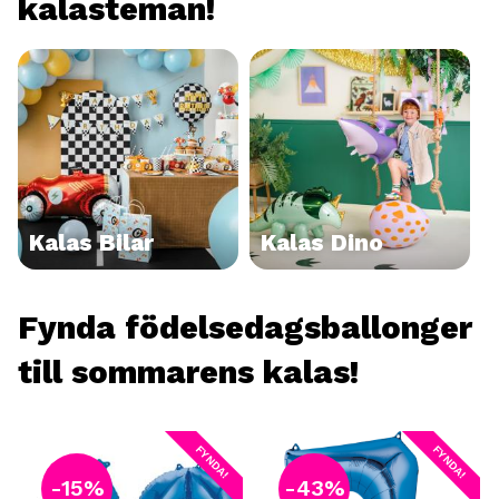
kalasteman!
Kalas Bilar
Kalas Dino
Fynda födelsedagsballonger
till sommarens kalas!
FYNDA!
FYNDA!
15
%
43
%