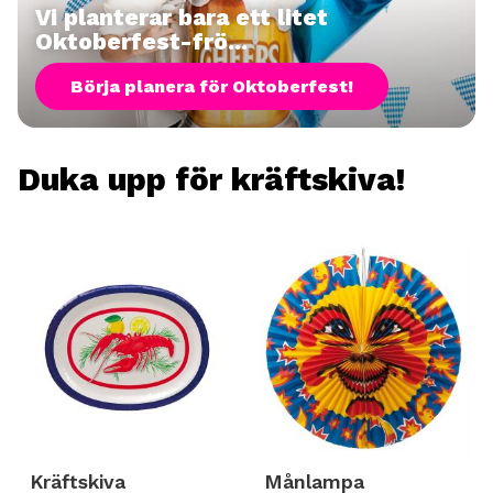
Vi planterar bara ett litet
Oktoberfest-frö...
Börja planera för Oktoberfest!
Duka upp för kräftskiva!
Kräftskiva
Månlampa