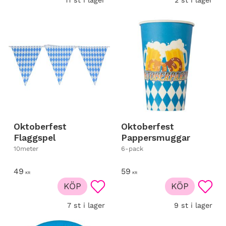
Oktoberfest
Oktoberfest
Flaggspel
Pappersmuggar
10meter
6-pack
49
59
KR
KR
KÖP
KÖP
Lägg till i favoriter
Lägg t
7 st i lager
9 st i lager