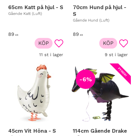
65cm Katt på hjul - S
70cm Hund på hjul -
S
Gående Katt (Luft)
Gående Hund (Luft)
89
89
KR
KR
KÖP
KÖP
Lägg till i favoriter
Lägg t
11 st i lager
9 st i lager
FYNDA!
6
%
45cm Vit Höna - S
114cm Gående Drake