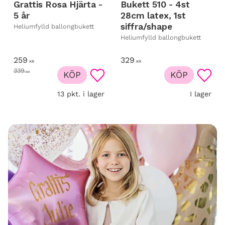
Grattis Rosa Hjärta -
Bukett 510 - 4st
5 år
28cm latex, 1st
siffra/shape
Heliumfylld ballongbukett
Heliumfylld ballongbukett
259
329
KR
KR
339
KR
KÖP
KÖP
Lägg till i favoriter
Lägg t
13 pkt. i lager
I lager