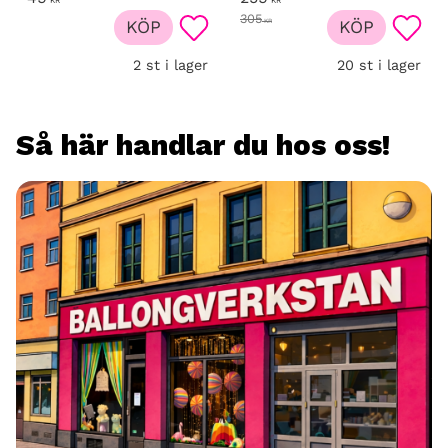
KR
KR
305
KÖP
KR
KÖP
Lägg till i favoriter
Lägg t
2 st i lager
20 st i lager
Så här handlar du hos oss!