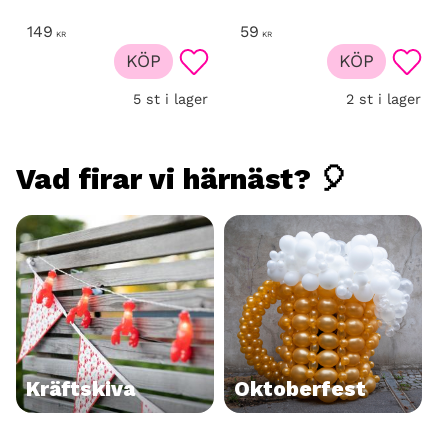
149
59
KR
KR
KÖP
KÖP
Lägg till i favoriter
Lägg t
5 st i lager
2 st i lager
Vad firar vi härnäst? 🎈
Kräftskiva
Oktoberfest