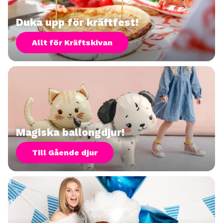
Duka upp för kräftfest!
Allt för Kräftskivan
Magiska ballongdjur!
Till Gående djur